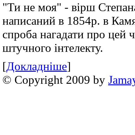
"Ти не моя" - вірш Степан
написаний в 1854р. в Камя
спроба нагадати про цей 
штучного інтелекту.
[
Докладніше
]
© Copyright 2009 by
Jama