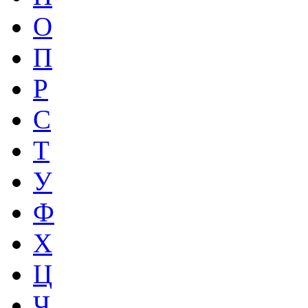
О
П
Р
С
Т
У
Ф
Х
Ц
Ч