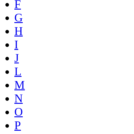
F
G
H
I
J
L
M
N
O
P