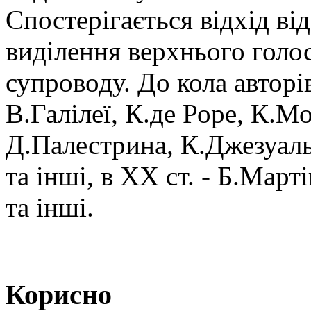
Спостерігається відхід ві
виділення верхнього голо
супроводу. До кола авторі
В.Галілеї, К.де Роре, К.М
Д.Палестрина, К.Джезуаль
та інші, в ХХ ст. - Б.Март
та інші.
Корисно