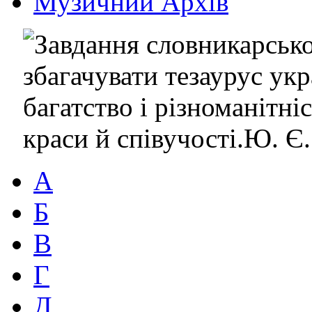
Музичний Архів
А
Б
В
Г
Д