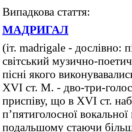
Випадкова стаття:
МАДРИГАЛ
(іт. madrigale - дослівно:
світський музично-поети
пісні якого виконувавали
XVI ст. М. - дво-три-голос
приспіву, що в XVI cт. на
п’пятиголосної вокальної 
подальшому стаючи біль