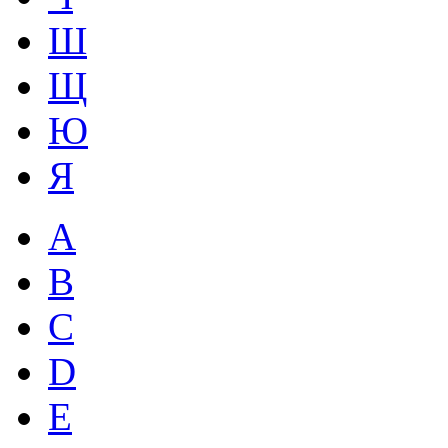
Ш
Щ
Ю
Я
A
B
C
D
E