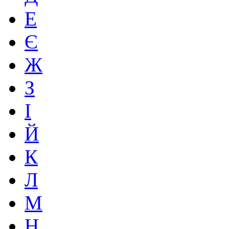
Е
Є
Ж
З
І
Й
К
Л
М
Н