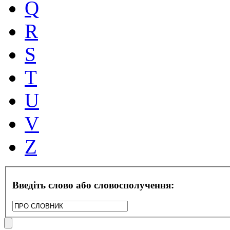
Q
R
S
T
U
V
Z
Введіть слово або словосполучення: