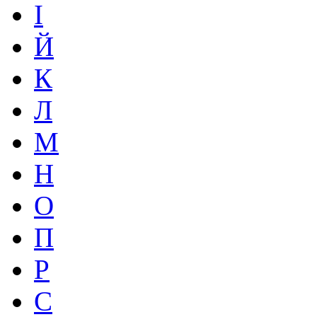
І
Й
К
Л
М
Н
О
П
Р
С