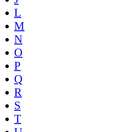
L
M
N
O
P
Q
R
S
T
U