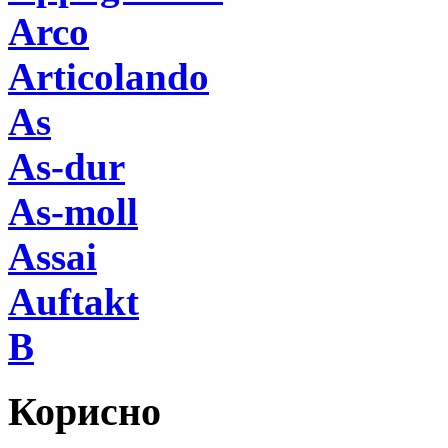
Arco
Articolando
As
As-dur
As-moll
Assai
Auftakt
B
Корисно