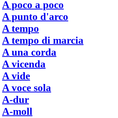
A poco a poco
A punto d'arco
A tempo
A tempo di marcia
A una corda
A vicenda
A vide
A voce sola
A-dur
A-moll