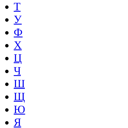
Т
У
Ф
Х
Ц
Ч
Ш
Щ
Ю
Я