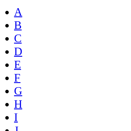
A
B
C
D
E
F
G
H
I
J