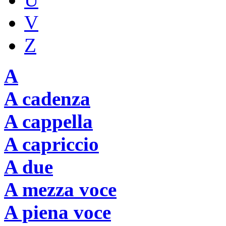
V
Z
A
A cadenza
A cappella
A capriccio
A due
A mezza voce
A piena voce