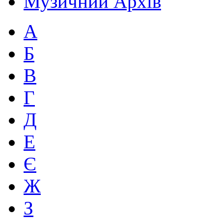
Музичний Архів
А
Б
В
Г
Д
Е
Є
Ж
З