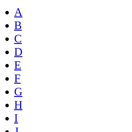
A
B
C
D
E
F
G
H
I
J