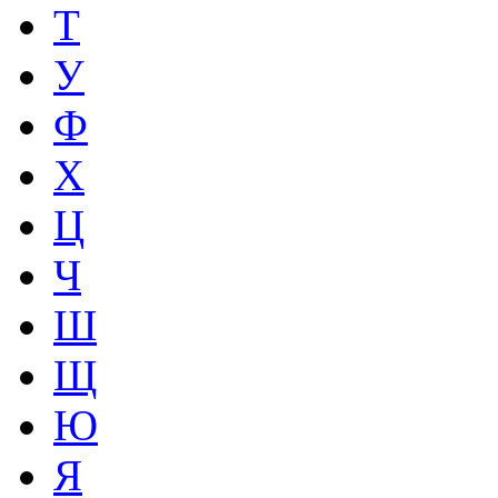
Т
У
Ф
Х
Ц
Ч
Ш
Щ
Ю
Я