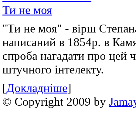
Ти не моя
"Ти не моя" - вірш Степан
написаний в 1854р. в Камя
спроба нагадати про цей 
штучного інтелекту.
[
Докладніше
]
© Copyright 2009 by
Jama