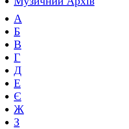
Музичний Архів
А
Б
В
Г
Д
Е
Є
Ж
З