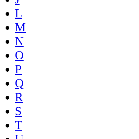
L
M
N
O
P
Q
R
S
T
U