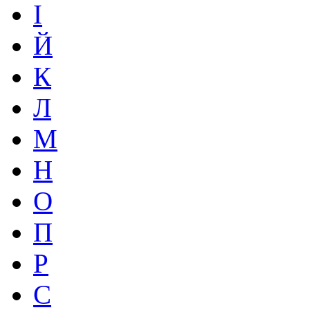
І
Й
К
Л
М
Н
О
П
Р
С