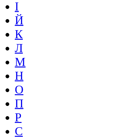
І
Й
К
Л
М
Н
О
П
Р
С