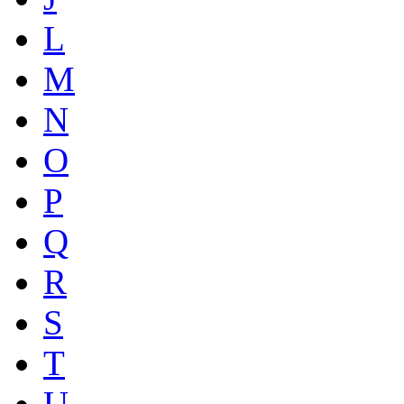
L
M
N
O
P
Q
R
S
T
U