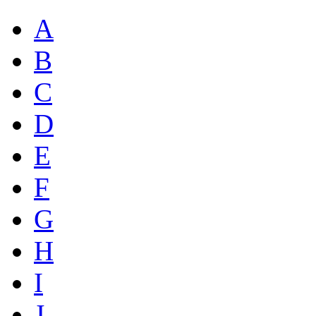
A
B
C
D
E
F
G
H
I
J