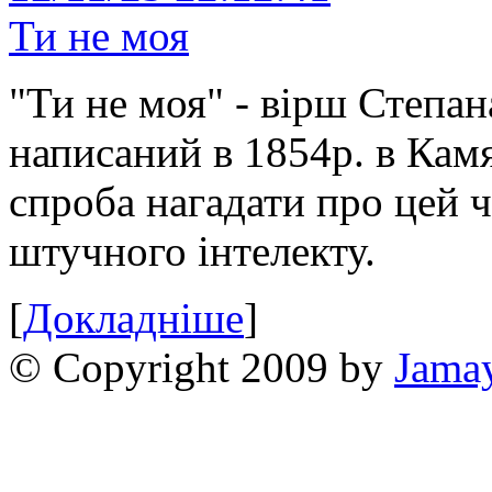
Ти не моя
"Ти не моя" - вірш Степан
написаний в 1854р. в Камя
спроба нагадати про цей 
штучного інтелекту.
[
Докладніше
]
© Copyright 2009 by
Jama