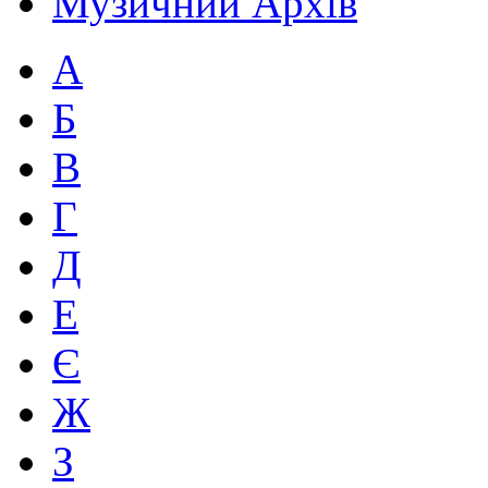
Музичний Архів
А
Б
В
Г
Д
Е
Є
Ж
З