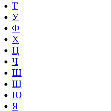
Т
У
Ф
Х
Ц
Ч
Ш
Щ
Ю
Я