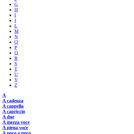
G
H
I
J
L
M
N
O
P
Q
R
S
T
U
V
Z
A
A cadenza
A cappella
A capriccio
A due
A mezza voce
A piena voce
A poco a poco