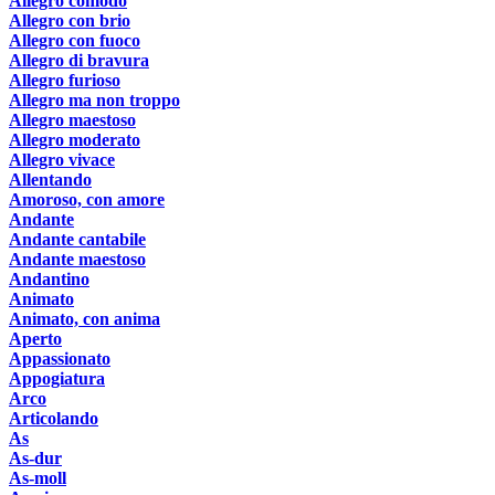
Allegro comodo
Allegro con brio
Allegro con fuoco
Allegro di bravura
Allegro furioso
Allegro ma non troppo
Allegro maestoso
Allegro moderato
Allegro vivace
Allentando
Amoroso, con amore
Andante
Andante cantabile
Andante maestoso
Andantino
Animato
Animato, con anima
Aperto
Appassionato
Appogiatura
Arco
Articolando
As
As-dur
As-moll