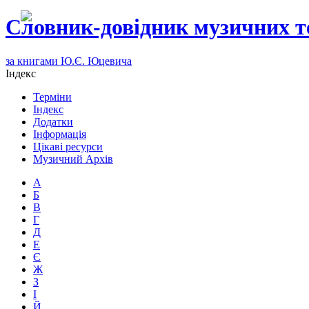
Словник-довідник музичних т
за книгами Ю.Є. Юцевича
Індекс
Терміни
Індекс
Додатки
Інформація
Цікаві ресурси
Музичний Архів
А
Б
В
Г
Д
Е
Є
Ж
З
І
Й