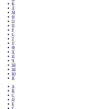
К
Л
М
Н
О
П
Р
С
Т
У
Ф
Х
Ц
Ч
Ш
Щ
Ю
Я
A
B
C
D
E
F