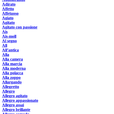
Adirato
Affetto
Affetuoso
Agiato
Agitato
Agitato con passione
Ais
Ais-moll
Al segno
All
All’antica
Alla
Alla camera
Alla marcia
Alla moderna
Alla polacca
Alla zoppo
Allargando
Allegretto
Allegro
Allegro agitato
Allegro appassionato
Allegro assai
Allegro brillante