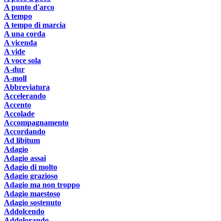
A punto d'arco
A tempo
A tempo di marcia
A una corda
A vicenda
A vide
A voce sola
A-dur
A-moll
Abbreviatura
Accelerando
Accento
Accolade
Accompagnamento
Accordando
Ad libitum
Adagio
Adagio assai
Adagio di molto
Adagio grazioso
Adagio ma non troppo
Adagio maestoso
Adagio sostenuto
Addolcendo
Addolorando