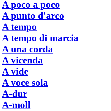
A poco a poco
A punto d'arco
A tempo
A tempo di marcia
A una corda
A vicenda
A vide
A voce sola
A-dur
A-moll