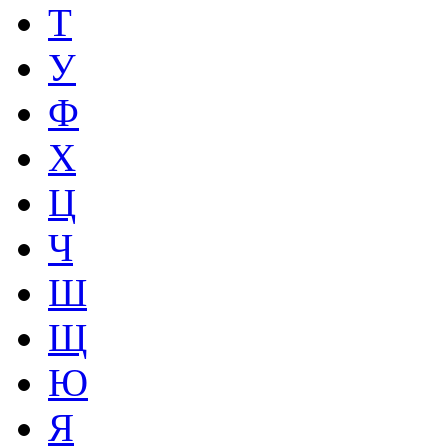
Т
У
Ф
Х
Ц
Ч
Ш
Щ
Ю
Я