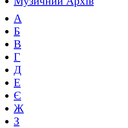
Музичний Архів
А
Б
В
Г
Д
Е
Є
Ж
З