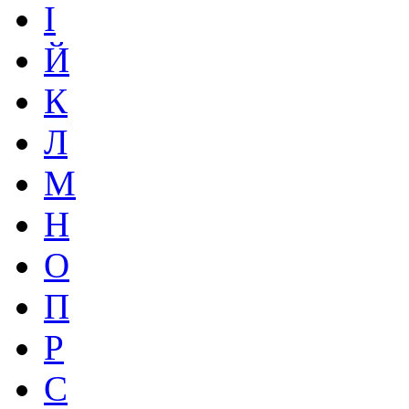
І
Й
К
Л
М
Н
О
П
Р
С