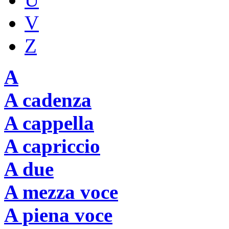
V
Z
A
A cadenza
A cappella
A capriccio
A due
A mezza voce
A piena voce