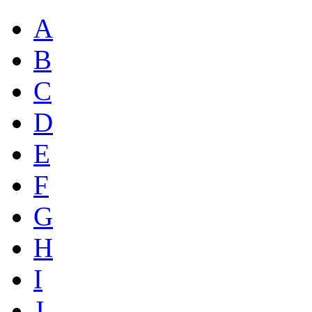
A
B
C
D
E
F
G
H
I
J