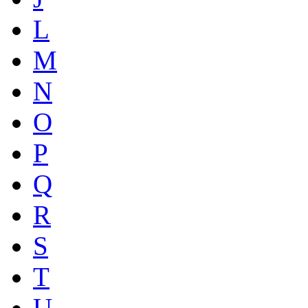
L
M
N
O
P
Q
R
S
T
U