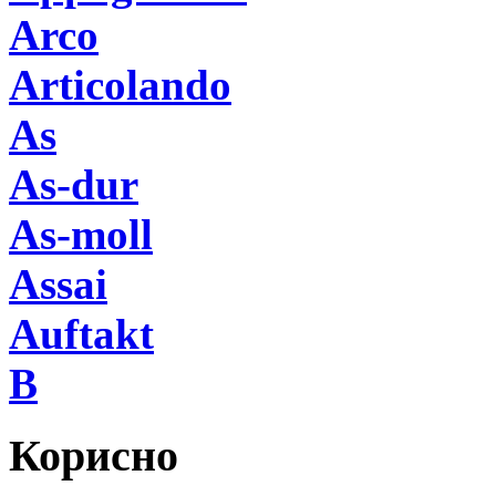
Arco
Articolando
As
As-dur
As-moll
Assai
Auftakt
B
Корисно