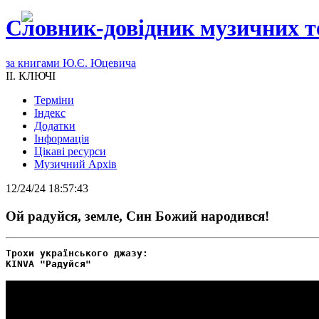
Словник-довідник музичних т
за книгами Ю.Є. Юцевича
II. КЛЮЧІ
Терміни
Індекс
Додатки
Інформація
Цікаві ресурси
Музичний Архів
12/24/24 18:57:43
Ой радуйся, земле, Син Божий народився!
Трохи українського джазу:
KINVA "Радуйся"