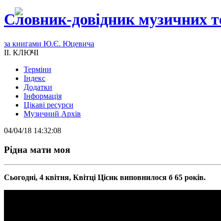
Словник-довідник музичних т
за книгами Ю.Є. Юцевича
II. КЛЮЧІ
Терміни
Індекс
Додатки
Інформація
Цікаві ресурси
Музичний Архів
04/04/18 14:32:08
Рiдна мати моя
Сьогодні, 4 квітня, Квітці Цісик виповнилося б 65 років.