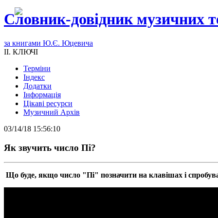
Словник-довідник музичних т
за книгами Ю.Є. Юцевича
II. КЛЮЧІ
Терміни
Індекс
Додатки
Інформація
Цікаві ресурси
Музичний Архів
03/14/18 15:56:10
Як звучить число Пі?
Що буде, якщо число "Пі" позначити на клавішах і спробув