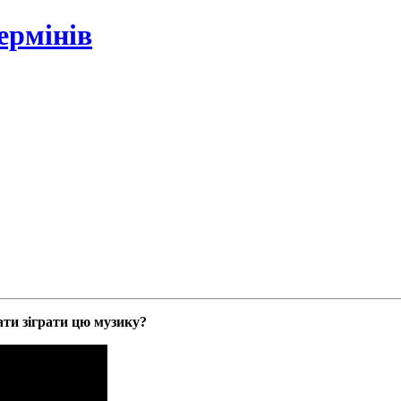
ермінів
ати зіграти цю музику?