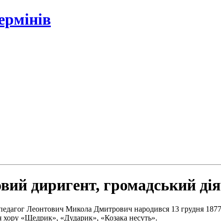
ермінів
вий диригент, громадський діяч
 педагог Леонтович Микола Дмитрович народився 13 грудня 1877 
я хору «Щедрик», «Дударик», «Козака несуть».