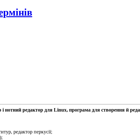
ермінів
і нотний редактор для Linux, програма для створення й ред
итур, редактор перкусії;
);