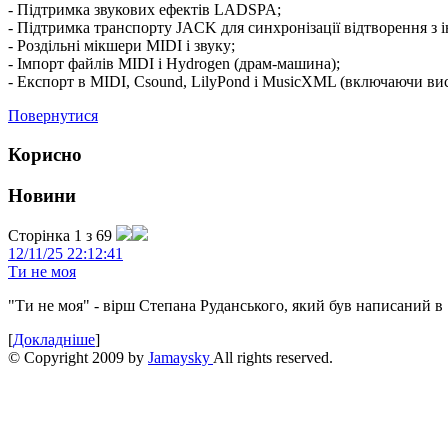
- Підтримка звукових ефектів LADSPA;
- Підтримка транспорту JACK для синхронізації відтворення з 
- Роздільні мікшери MIDI і звуку;
- Імпорт файлів MIDI і Hydrogen (драм-машина);
- Експорт в MIDI, Csound, LilyPond і MusicXML (включаючи висн
Повернутися
Корисно
Новини
Сторінка 1 з 69
12/11/25 22:12:41
Ти не моя
"Ти не моя" - вірш Степана Руданського, який був написаний в 
[
Докладніше
]
© Copyright 2009 by
Jamaysky
All rights reserved.