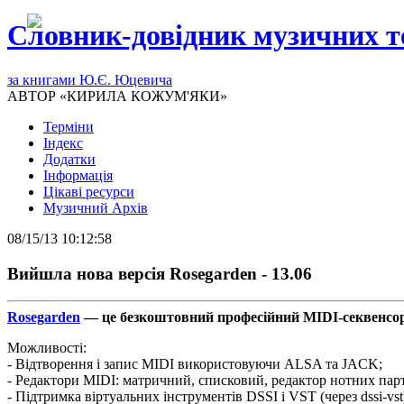
Словник-довідник музичних т
за книгами Ю.Є. Юцевича
АВТОР «КИРИЛА КОЖУМ'ЯКИ»
Терміни
Індекс
Додатки
Інформація
Цікаві ресурси
Музичний Архів
08/15/13 10:12:58
Вийшла нова версія Rosegarden - 13.06
Rosegarden
— це безкоштовний професійний MIDI-секвенсор 
Можливості:
- Відтворення і запис MIDI використовуючи ALSA та JACK;
- Редактори MIDI: матричний, списковий, редактор нотних парт
- Підтримка віртуальних інструментів DSSI і VST (через dssi-vst