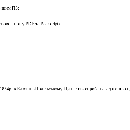
іншим ПЗ;
овок нот у PDF та Postscript).
1854р. в Камянці-Подільському. Ця пісня - спроба нагадати про 