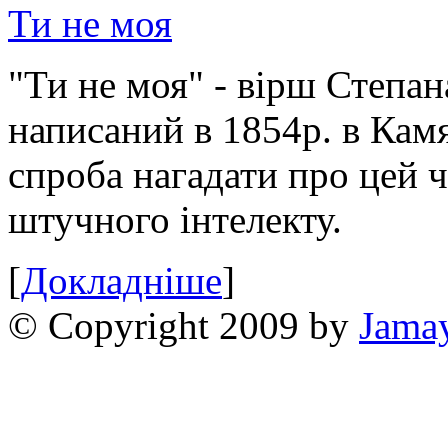
Ти не моя
"Ти не моя" - вірш Степан
написаний в 1854р. в Камя
спроба нагадати про цей 
штучного інтелекту.
[
Докладніше
]
© Copyright 2009 by
Jama