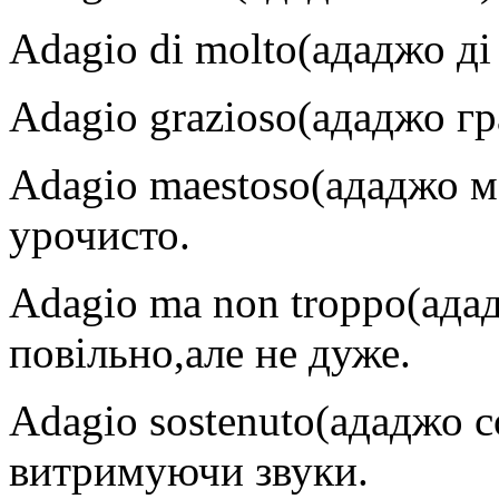
Adagio di molto(ададжо д
Adagio grazioso(ададжо гр
Adagio maestoso(ададжо м
урочисто.
Adagio ma non troppo(ада
повільно,але не дуже.
Adagio sostenuto(ададжо с
витримуючи звуки.