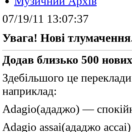
Музичний Архів
07/19/11 13:07:37
Увага! Нові тлумачення
Додав близько 500 нових
Здебільшого це переклади
наприклад:
Adagio(ададжо) — спокійн
Adagio assai(ададжо accai