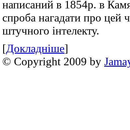
написаний в 1854р. в Камя
спроба нагадати про цей 
штучного інтелекту.
[
Докладніше
]
© Copyright 2009 by
Jama