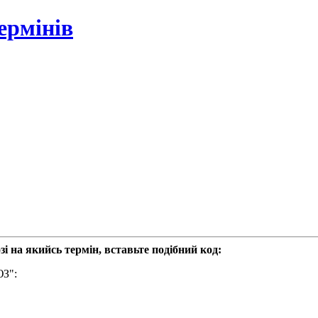
ермінів
і на якийсь термін, вставьте подібний код:
ЮЗ":