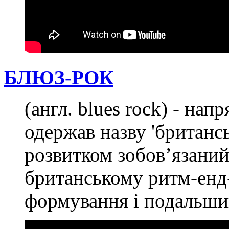
БЛЮЗ-РОК
(англ. blues rock) - нап
одержав назву 'британсь
розвитком зобов’язаний
британському ритм-енд-
формування і подальши