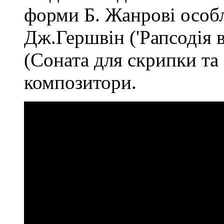
форми Б. Жанрові особл
Дж.Гершвін ('Рапсодія в
(Соната для скрипки та
композитори.