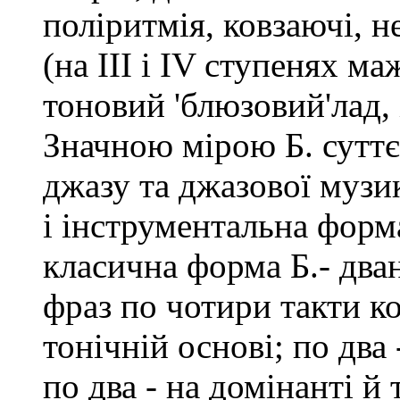
поліритмія, ковзаючi, н
(на III і IV ступенях м
тоновий 'блюзовий'лад,
Значною мірою Б. сутт
джазу та джазової музик
і інструментальна фор
класична форма Б.- два
фраз по чотири такти ко
тонічній основі; по два 
по два - на домінанті й 