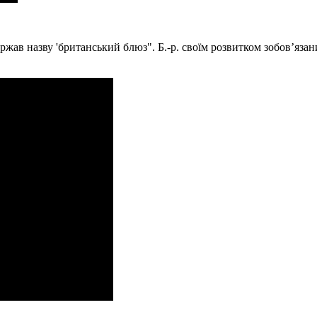
одержав назву 'британський блюз". Б.-р. своїм розвитком зобов’я