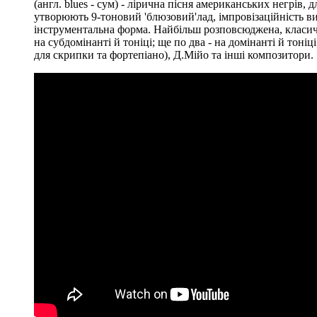
(англ. blues - сум) - лірична пісня американських негрів,
утворюють 9-тоновий 'блюзовий'лад, імпровізаційність ви
інструментальна форма. Найбільш розповсюджена, класична
на субдомінанті й тоніці; ще по два - на домінанті й тоні
для скрипки та фортепіано), Д.Мійо та інші композитори.