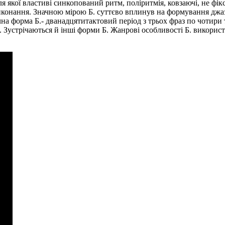
 для якої властиві синкопований ритм, поліритмія, ковзаючi, не фі
конання. Значною мірою Б. суттєво вплинув на формування джазу 
 форма Б.- дванадцятитактовий період з трьох фраз по чотири та
ці. Зустрічаються й інші форми Б. Жанрові особливості Б. викорис