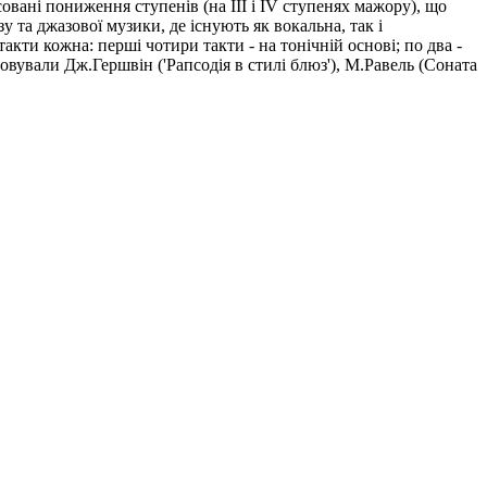
ксовані пониження ступенів (на III і IV ступенях мажору), що
та джазової музики, де існують як вокальна, так і
кти кожна: перші чотири такти - на тонічній основі; по два -
товували Дж.Гершвін ('Рапсодія в стилі блюз'), М.Равель (Соната