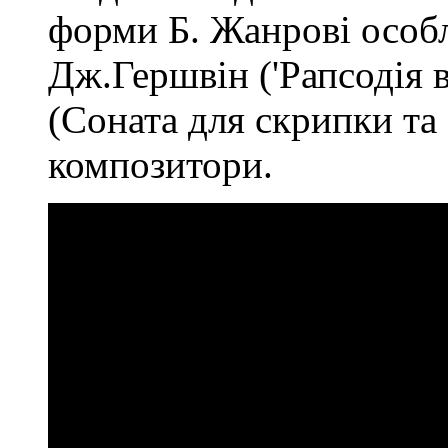
форми Б. Жанрові особл
Дж.Гершвін ('Рапсодія в
(Соната для скрипки та
композитори.