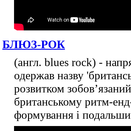
БЛЮЗ-РОК
(англ. blues rock) - нап
одержав назву 'британсь
розвитком зобов’язаний
британському ритм-енд-
формування і подальши