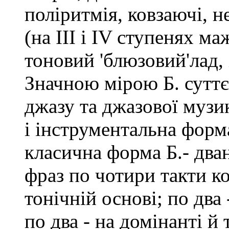
поліритмія, ковзаючi, н
(на III і IV ступенях м
тоновий 'блюзовий'лад,
Значною мірою Б. сутт
джазу та джазової музик
і інструментальна фор
класична форма Б.- два
фраз по чотири такти ко
тонічній основі; по два 
по два - на домінанті й 