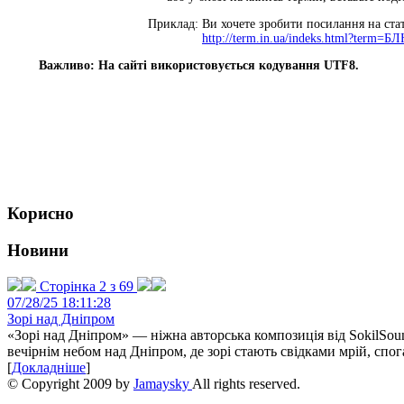
Приклад: Ви хочете зробити посилання на ст
http://term.in.ua/indeks.html?term=Б
Важливо: На сайті використовується кодування UTF8.
Корисно
Новини
Сторінка 2 з 69
07/28/25 18:11:28
Зорі над Дніпром
«Зорі над Дніпром» — ніжна авторська композиція від SokilSou
вечірнім небом над Дніпром, де зорі стають свідками мрій, спога
[
Докладніше
]
© Copyright 2009 by
Jamaysky
All rights reserved.