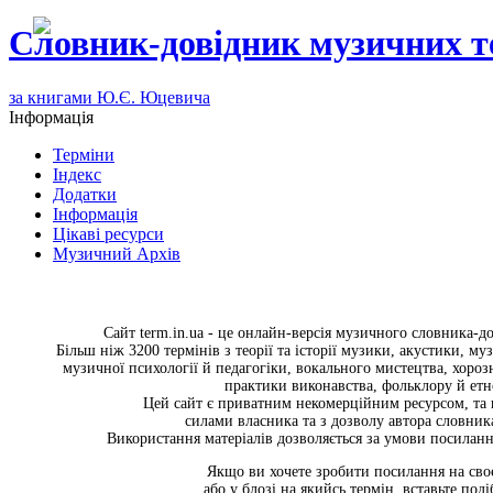
Словник-довідник музичних т
за книгами Ю.Є. Юцевича
Інформація
Терміни
Індекс
Додатки
Інформація
Цікаві ресурси
Музичний Архів
Сайт term.in.ua - це онлайн-версія музичного словника-
Більш ніж 3200 термінів з теорії та історії музики, акустики, му
музичної психології й педагогіки, вокального мистецтва, хороз
практики виконавства, фольклору й етно
Цей сайт є приватним некомерційним ресурсом, та
силами власника та з дозволу автора словник
Використання матеріалів дозволяється за умови посилання
Якщо ви хочете зробити посилання на сво
або у блозі на якийсь термін, вставьте под