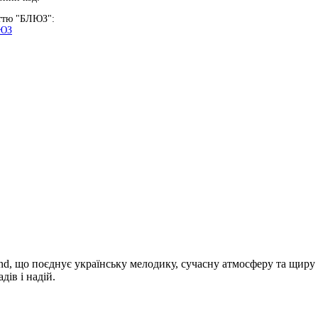
аттю "БЛЮЗ":
ЛЮЗ
nd, що поєднує українську мелодику, сучасну атмосферу та щиру
дів і надій.