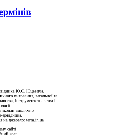
ермінів
довідника Ю.Є. Юцевича.
зичного виховання, загальної та
навства, інструментознавства і
логії.
 виконан виключно
а-довідника.
 на джерело: term.in.ua
єму сайті
ібний код: