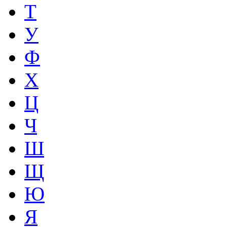
Т
У
Ф
Х
Ц
Ч
Ш
Щ
Ю
Я