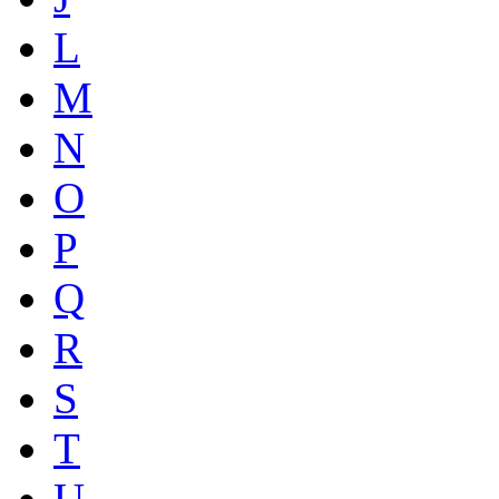
L
M
N
O
P
Q
R
S
T
U