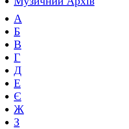
Музичний Архів
А
Б
В
Г
Д
Е
Є
Ж
З