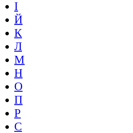
І
Й
К
Л
М
Н
О
П
Р
С