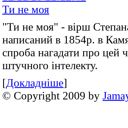
Ти не моя
"Ти не моя" - вірш Степан
написаний в 1854р. в Камя
спроба нагадати про цей 
штучного інтелекту.
[
Докладніше
]
© Copyright 2009 by
Jama