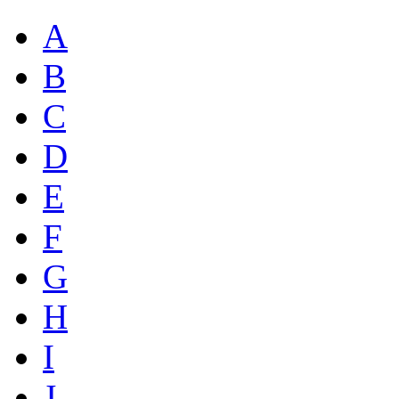
A
B
C
D
E
F
G
H
I
J