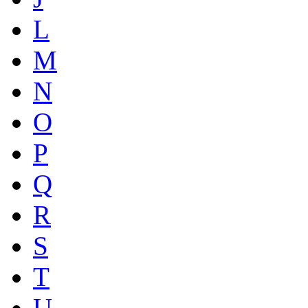
L
M
N
O
P
Q
R
S
T
U