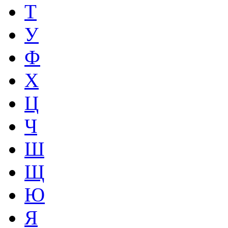
Т
У
Ф
Х
Ц
Ч
Ш
Щ
Ю
Я