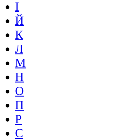
І
Й
К
Л
М
Н
О
П
Р
С