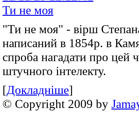
Ти не моя
"Ти не моя" - вірш Степан
написаний в 1854р. в Камя
спроба нагадати про цей 
штучного інтелекту.
[
Докладніше
]
© Copyright 2009 by
Jama