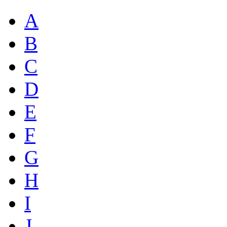
A
B
C
D
E
F
G
H
I
J