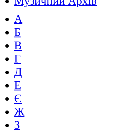
Музичний Архів
А
Б
В
Г
Д
Е
Є
Ж
З