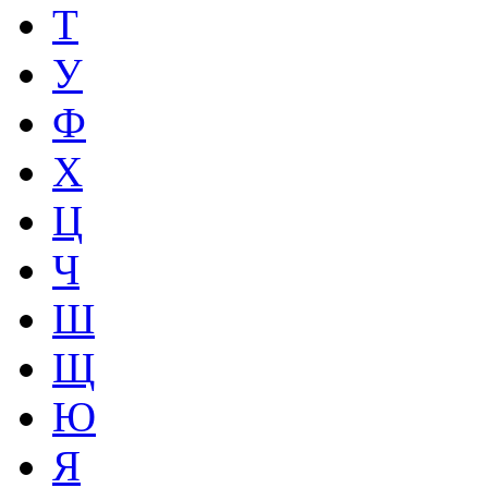
Т
У
Ф
Х
Ц
Ч
Ш
Щ
Ю
Я