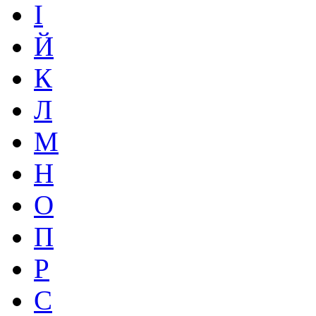
І
Й
К
Л
М
Н
О
П
Р
С