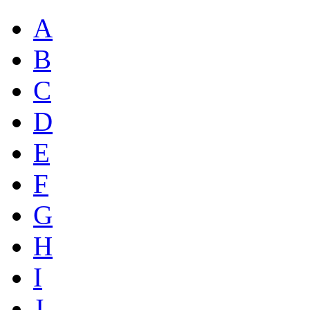
A
B
C
D
E
F
G
H
I
J