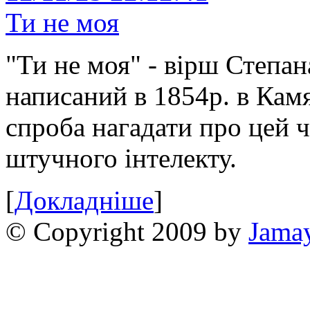
Ти не моя
"Ти не моя" - вірш Степан
написаний в 1854р. в Камя
спроба нагадати про цей 
штучного інтелекту.
[
Докладніше
]
© Copyright 2009 by
Jama