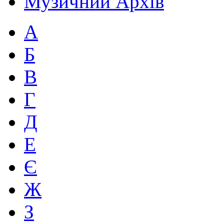
Музичний Архів
А
Б
В
Г
Д
Е
Є
Ж
З