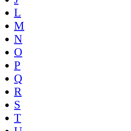
L
M
N
O
P
Q
R
S
T
U