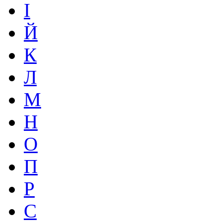
І
Й
К
Л
М
Н
О
П
Р
С