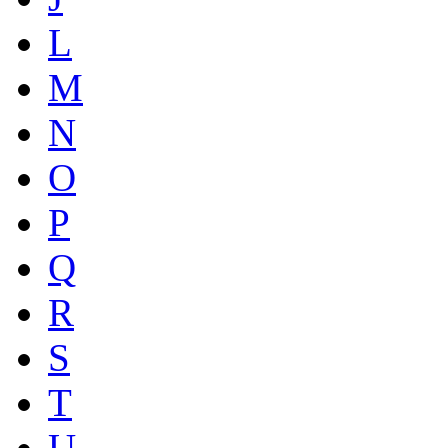
L
M
N
O
P
Q
R
S
T
U