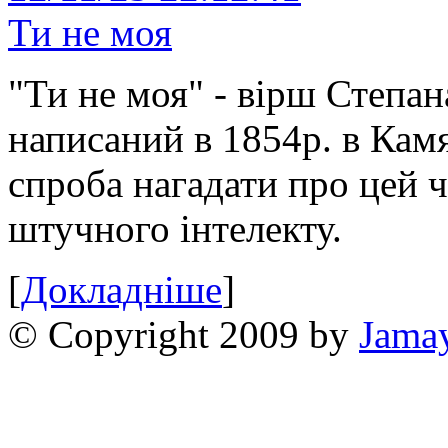
Ти не моя
"Ти не моя" - вірш Степан
написаний в 1854р. в Камя
спроба нагадати про цей 
штучного інтелекту.
[
Докладніше
]
© Copyright 2009 by
Jama