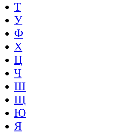
Т
У
Ф
Х
Ц
Ч
Ш
Щ
Ю
Я