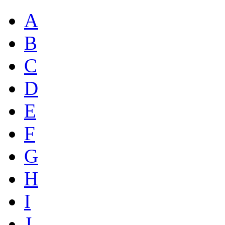
A
B
C
D
E
F
G
H
I
J