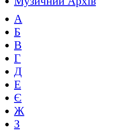
Музичний Архів
А
Б
В
Г
Д
Е
Є
Ж
З