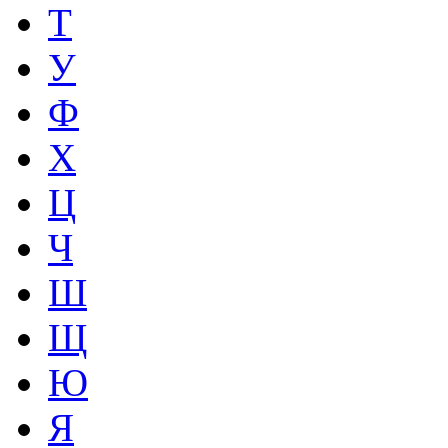
Т
У
Ф
Х
Ц
Ч
Ш
Щ
Ю
Я