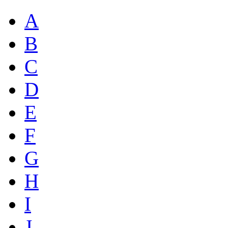
A
B
C
D
E
F
G
H
I
J