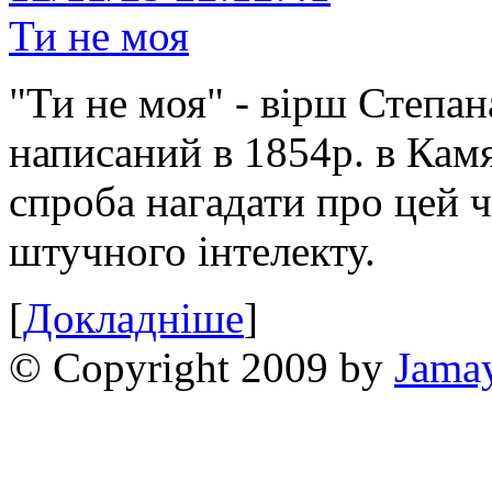
Ти не моя
"Ти не моя" - вірш Степан
написаний в 1854р. в Камя
спроба нагадати про цей 
штучного інтелекту.
[
Докладніше
]
© Copyright 2009 by
Jama