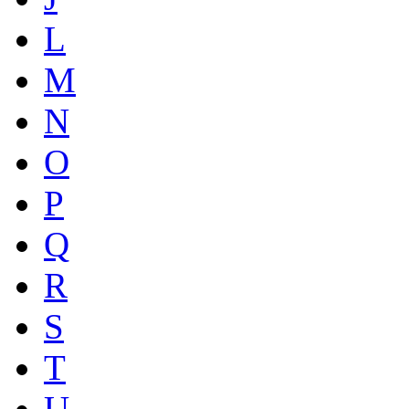
L
M
N
O
P
Q
R
S
T
U