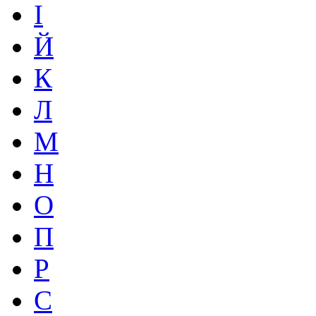
І
Й
К
Л
М
Н
О
П
Р
С