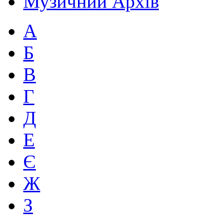
Музичний Архів
А
Б
В
Г
Д
Е
Є
Ж
З