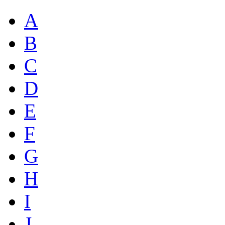
A
B
C
D
E
F
G
H
I
J