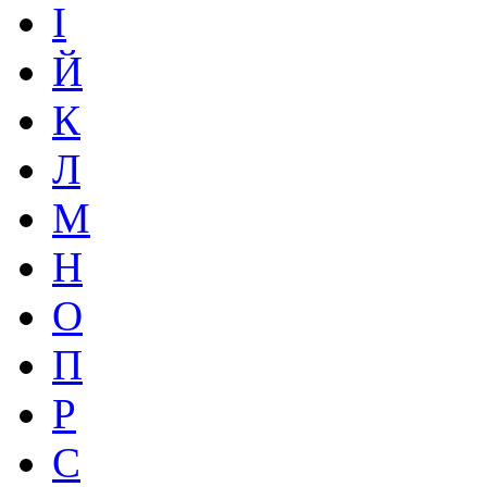
І
Й
К
Л
М
Н
О
П
Р
С