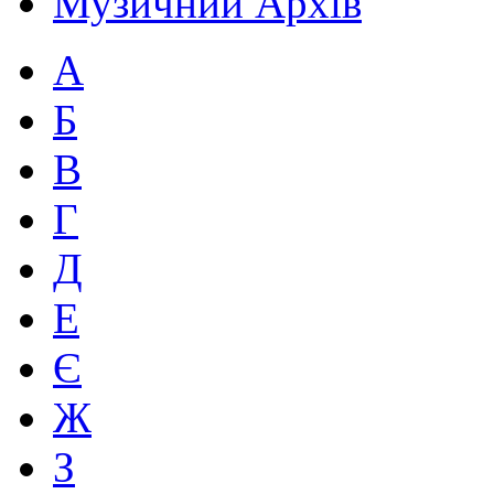
Музичний Архів
А
Б
В
Г
Д
Е
Є
Ж
З