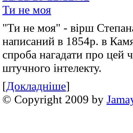
Ти не моя
"Ти не моя" - вірш Степан
написаний в 1854р. в Камя
спроба нагадати про цей 
штучного інтелекту.
[
Докладніше
]
© Copyright 2009 by
Jama