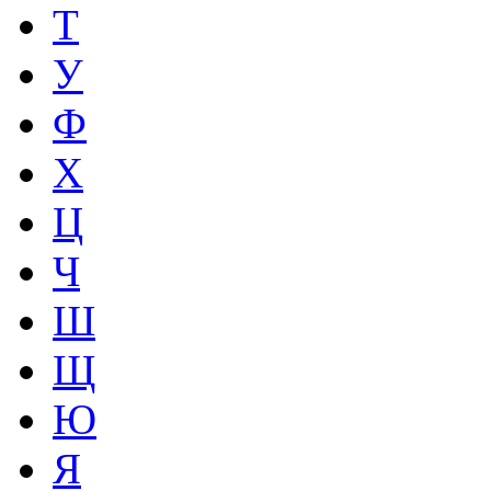
Т
У
Ф
Х
Ц
Ч
Ш
Щ
Ю
Я