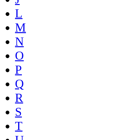
L
M
N
O
P
Q
R
S
T
U