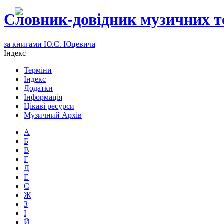
Словник-довідник музичних т
за книгами Ю.Є. Юцевича
Індекс
Терміни
Індекс
Додатки
Інформація
Цікаві ресурси
Музичний Архів
А
Б
В
Г
Д
Е
Є
Ж
З
І
Й