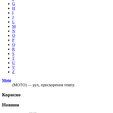
G
H
I
J
L
M
N
O
P
Q
R
S
T
U
V
Z
Moto
(MOTO) — рух, прискорення темпу.
Корисно
Новини