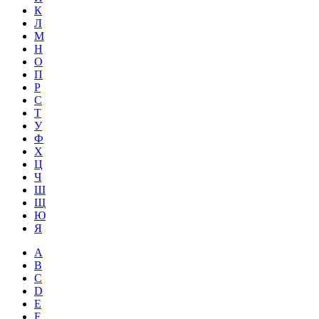
К
Л
М
Н
О
П
Р
С
Т
У
Ф
Х
Ц
Ч
Ш
Щ
Ю
Я
A
B
C
D
E
F