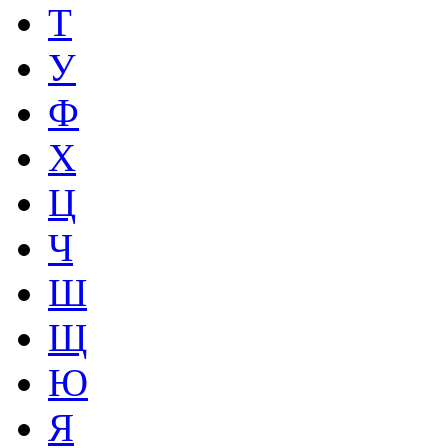
Т
У
Ф
Х
Ц
Ч
Ш
Щ
Ю
Я