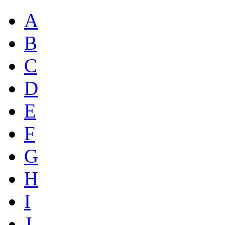
A
B
C
D
E
F
G
H
I
J