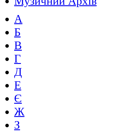
Музичний Архів
А
Б
В
Г
Д
Е
Є
Ж
З