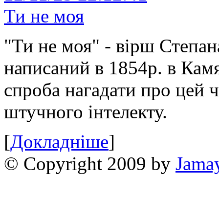
Ти не моя
"Ти не моя" - вірш Степан
написаний в 1854р. в Камя
спроба нагадати про цей 
штучного інтелекту.
[
Докладніше
]
© Copyright 2009 by
Jama