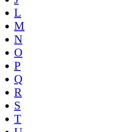
L
M
N
O
P
Q
R
S
T
U