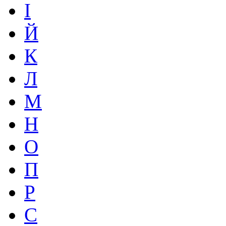
І
Й
К
Л
М
Н
О
П
Р
С