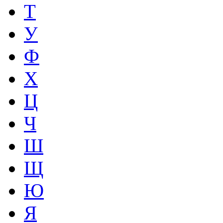
Т
У
Ф
Х
Ц
Ч
Ш
Щ
Ю
Я