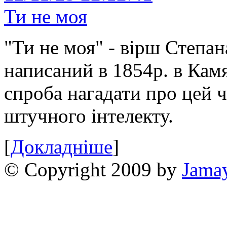
Ти не моя
"Ти не моя" - вірш Степан
написаний в 1854р. в Камя
спроба нагадати про цей 
штучного інтелекту.
[
Докладніше
]
© Copyright 2009 by
Jama