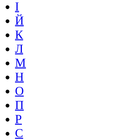
І
Й
К
Л
М
Н
О
П
Р
С