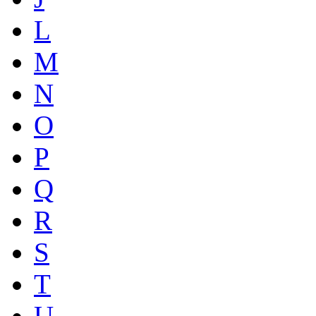
L
M
N
O
P
Q
R
S
T
U