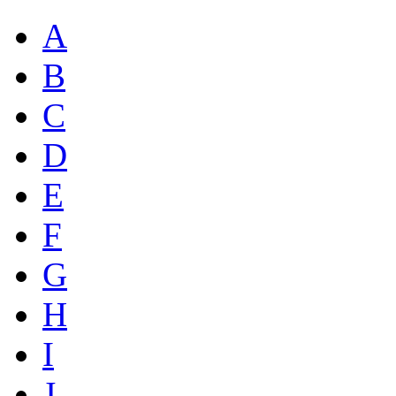
A
B
C
D
E
F
G
H
I
J