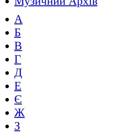
Музичний Архів
А
Б
В
Г
Д
Е
Є
Ж
З