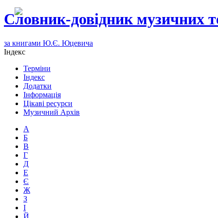
Словник-довідник музичних т
за книгами Ю.Є. Юцевича
Індекс
Терміни
Індекс
Додатки
Інформація
Цікаві ресурси
Музичний Архів
А
Б
В
Г
Д
Е
Є
Ж
З
І
Й