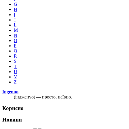
G
H
I
J
L
M
N
O
P
Q
R
S
T
U
V
Z
Ingenuo
(індженуо) — просто, наївно.
Корисно
Новини