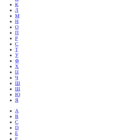
К
Л
М
Н
О
П
Р
С
Т
У
Ф
Х
Ц
Ч
Ш
Щ
Ю
Я
A
B
C
D
E
F