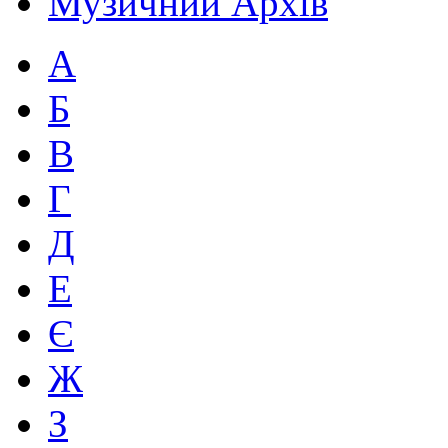
Музичний Архів
А
Б
В
Г
Д
Е
Є
Ж
З