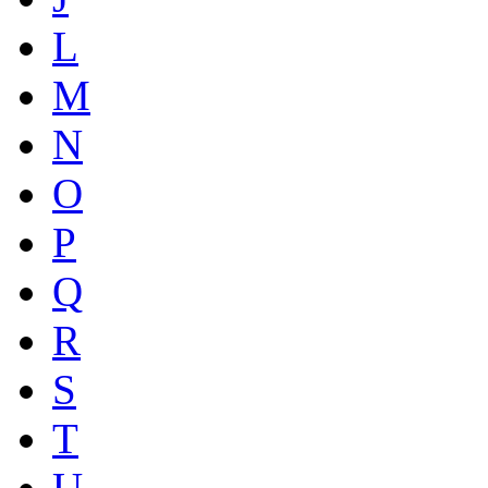
L
M
N
O
P
Q
R
S
T
U