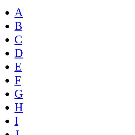
A
B
C
D
E
F
G
H
I
J