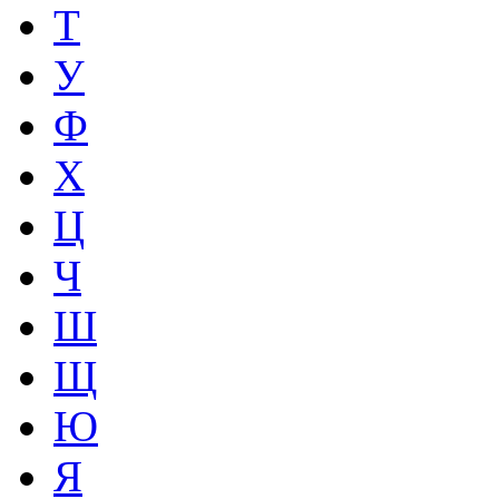
Т
У
Ф
Х
Ц
Ч
Ш
Щ
Ю
Я