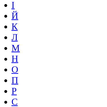
І
Й
К
Л
М
Н
О
П
Р
С