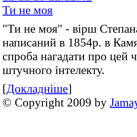
Ти не моя
"Ти не моя" - вірш Степан
написаний в 1854р. в Камя
спроба нагадати про цей 
штучного інтелекту.
[
Докладніше
]
© Copyright 2009 by
Jama