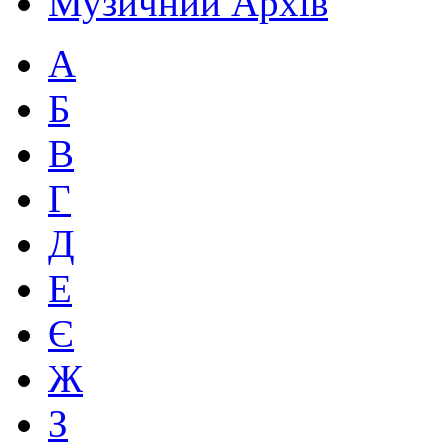
Музичний Архів
А
Б
В
Г
Д
Е
Є
Ж
З