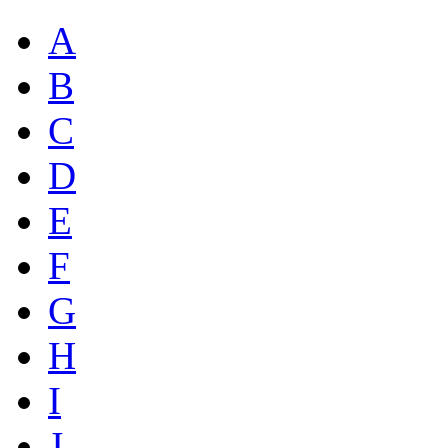
A
B
C
D
E
F
G
H
I
J