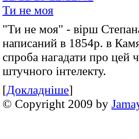
Ти не моя
"Ти не моя" - вірш Степан
написаний в 1854р. в Камя
спроба нагадати про цей 
штучного інтелекту.
[
Докладніше
]
© Copyright 2009 by
Jama