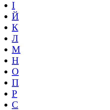
І
Й
К
Л
М
Н
О
П
Р
С