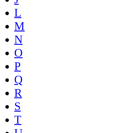
L
M
N
O
P
Q
R
S
T
U