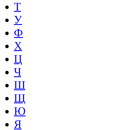
Т
У
Ф
Х
Ц
Ч
Ш
Щ
Ю
Я