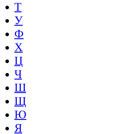
Т
У
Ф
Х
Ц
Ч
Ш
Щ
Ю
Я