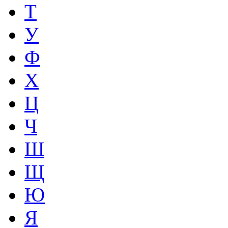
Т
У
Ф
Х
Ц
Ч
Ш
Щ
Ю
Я