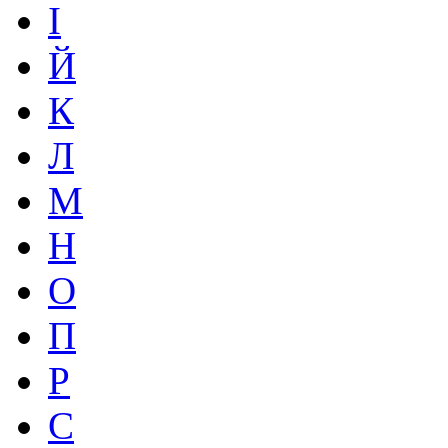
І
Й
К
Л
М
Н
О
П
Р
С