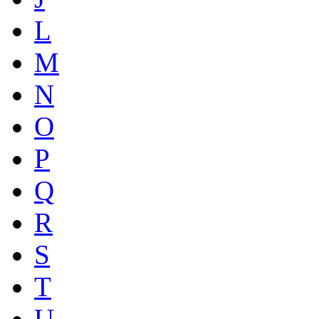
L
M
N
O
P
Q
R
S
T
U