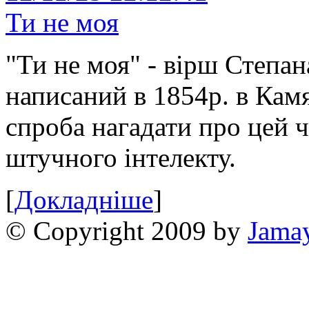
Ти не моя
"Ти не моя" - вірш Степан
написаний в 1854р. в Камя
спроба нагадати про цей 
штучного інтелекту.
[
Докладніше
]
© Copyright 2009 by
Jama