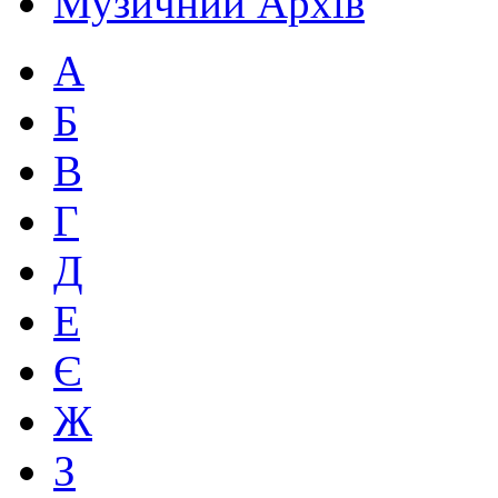
Музичний Архів
А
Б
В
Г
Д
Е
Є
Ж
З