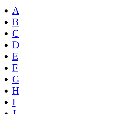
A
B
C
D
E
F
G
H
I
J