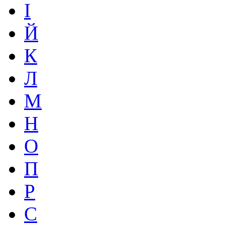
І
Й
К
Л
М
Н
О
П
Р
С