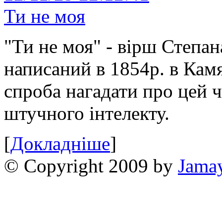
Ти не моя
"Ти не моя" - вірш Степан
написаний в 1854р. в Камя
спроба нагадати про цей 
штучного інтелекту.
[
Докладніше
]
© Copyright 2009 by
Jama