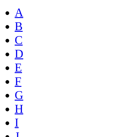
A
B
C
D
E
F
G
H
I
J