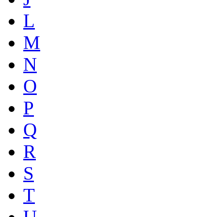
L
M
N
O
P
Q
R
S
T
U