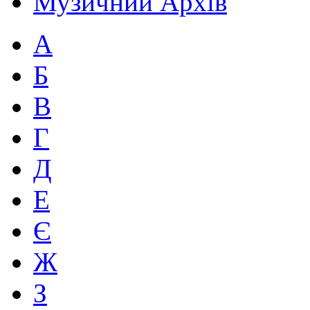
Музичний Архів
А
Б
В
Г
Д
Е
Є
Ж
З