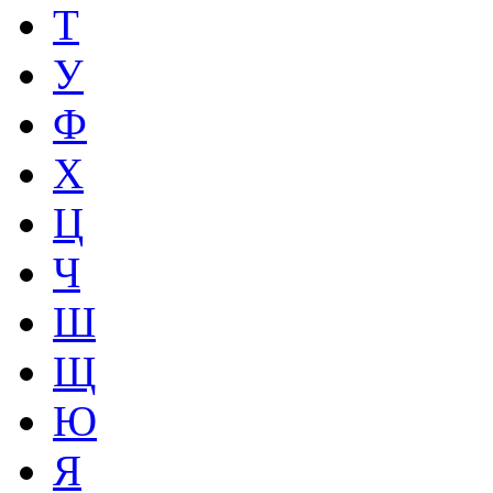
Т
У
Ф
Х
Ц
Ч
Ш
Щ
Ю
Я