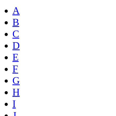
A
B
C
D
E
F
G
H
I
J