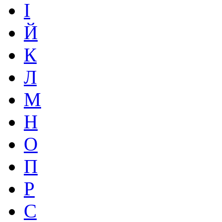
І
Й
К
Л
М
Н
О
П
Р
С