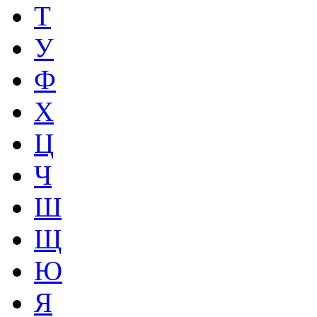
Т
У
Ф
Х
Ц
Ч
Ш
Щ
Ю
Я