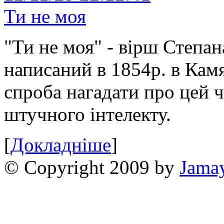
Ти не моя
"Ти не моя" - вірш Степан
написаний в 1854р. в Камя
спроба нагадати про цей 
штучного інтелекту.
[
Докладніше
]
© Copyright 2009 by
Jama