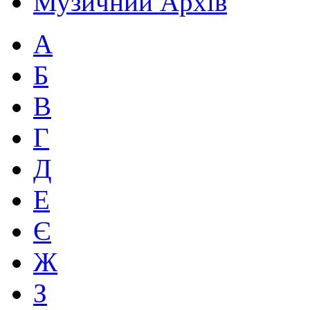
Музичний Архів
А
Б
В
Г
Д
Е
Є
Ж
З