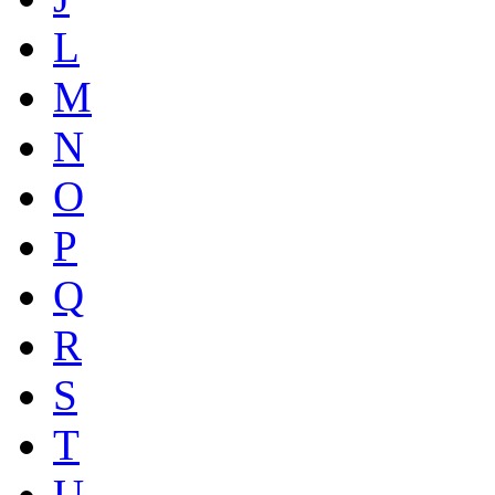
L
M
N
O
P
Q
R
S
T
U