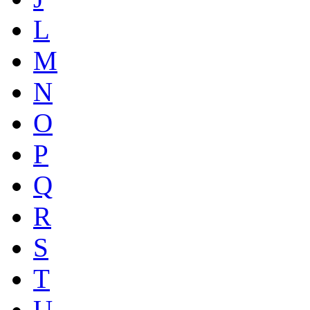
L
M
N
O
P
Q
R
S
T
U