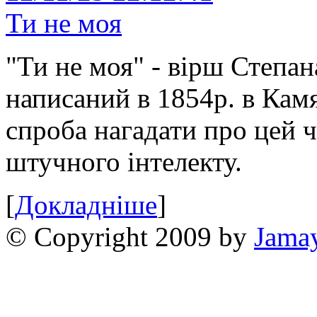
Ти не моя
"Ти не моя" - вірш Степан
написаний в 1854р. в Камя
спроба нагадати про цей 
штучного інтелекту.
[
Докладніше
]
© Copyright 2009 by
Jama