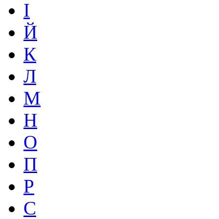
І
Й
К
Л
М
Н
О
П
Р
С