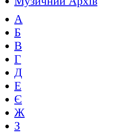
Музичний Архів
А
Б
В
Г
Д
Е
Є
Ж
З