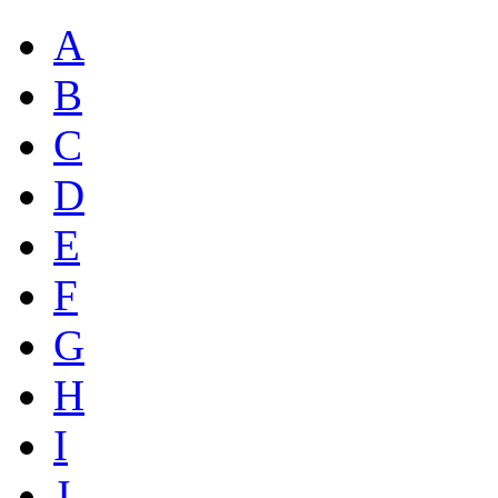
A
B
C
D
E
F
G
H
I
J