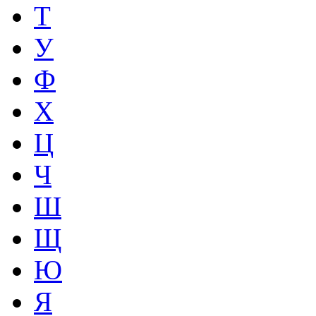
Т
У
Ф
Х
Ц
Ч
Ш
Щ
Ю
Я