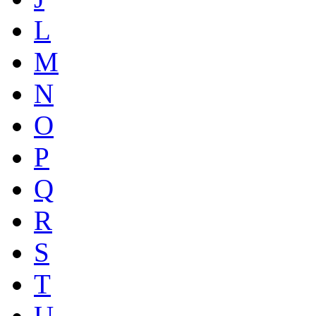
L
M
N
O
P
Q
R
S
T
U