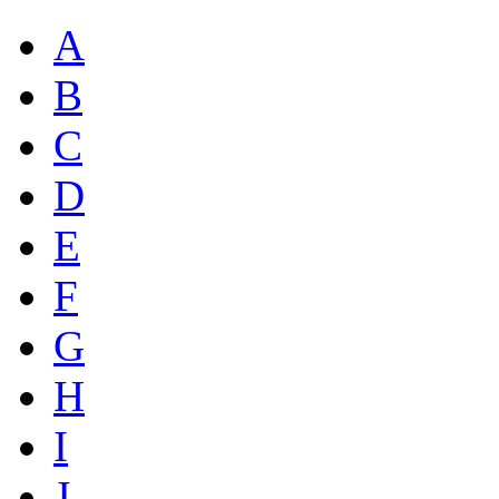
A
B
C
D
E
F
G
H
I
J