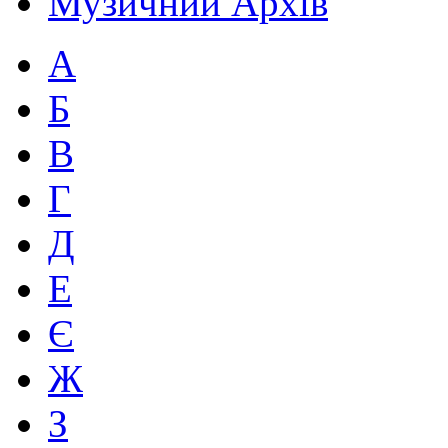
Музичний Архів
А
Б
В
Г
Д
Е
Є
Ж
З