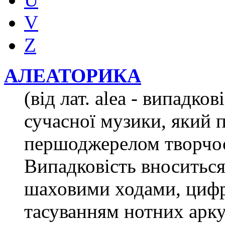
V
Z
АЛЕАТОРИКА
(від лат. alea - випадко
сучасної музики, який 
першоджерелом творчост
Випадковість вноситься
шаховими ходами, цифр
тасуванням нотних арк