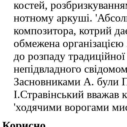
костей, розбризкування
нотному аркуші. 'Абсолю
композитора, котрий дає
обмежена організацією 
до розпаду традиційної
непідвладного свідомом
Засновниками А. були П
І.Стравінський вважав к
'ходячими ворогами мис
Корисно