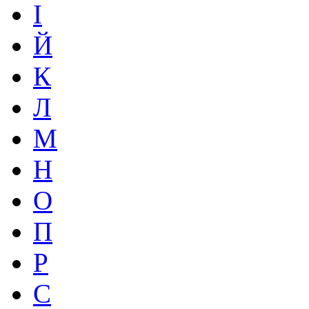
І
Й
К
Л
М
Н
О
П
Р
С