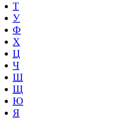
Т
У
Ф
Х
Ц
Ч
Ш
Щ
Ю
Я