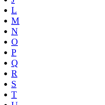
L
M
N
O
P
Q
R
S
T
U