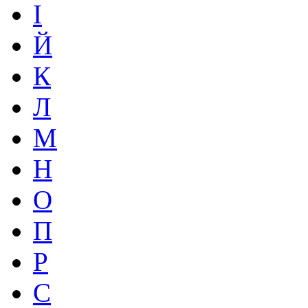
І
Й
К
Л
М
Н
О
П
Р
С