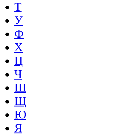
Т
У
Ф
Х
Ц
Ч
Ш
Щ
Ю
Я