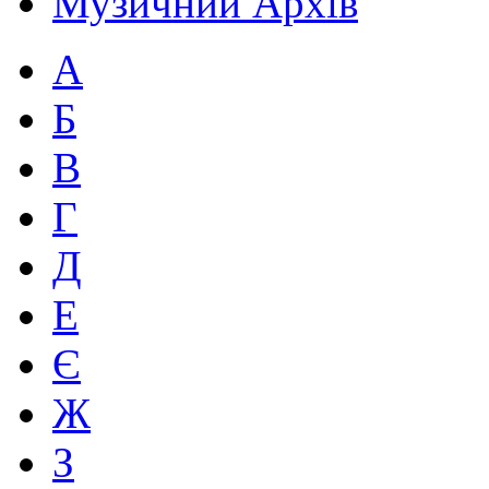
Музичний Архів
А
Б
В
Г
Д
Е
Є
Ж
З