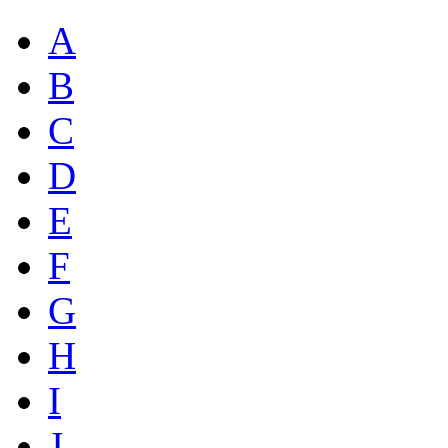
A
B
C
D
E
F
G
H
I
J