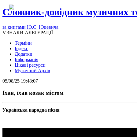
Словник-довідник музичних т
за книгами Ю.Є. Юцевича
V.ЗНАКИ АЛЬТЕРАЦІЇ
Терміни
Індекс
Додатки
Інформація
Цікаві ресурси
Музичний Архів
05/08/25 19:48:07
Їхав, їхав козак містом
Українська народна пісня