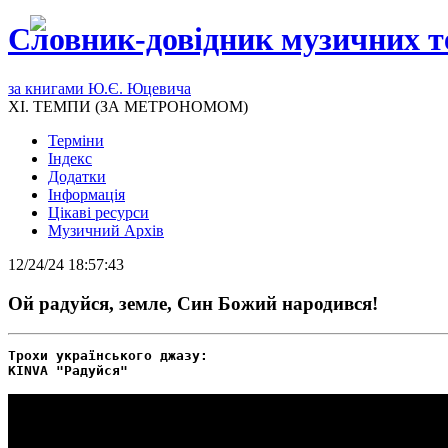
Словник-довідник музичних т
за книгами Ю.Є. Юцевича
XI. ТЕМПИ (ЗА МЕТРОНОМОМ)
Терміни
Індекс
Додатки
Інформація
Цікаві ресурси
Музичний Архів
12/24/24 18:57:43
Ой радуйся, земле, Син Божий народився!
Трохи українського джазу:
KINVA "Радуйся"