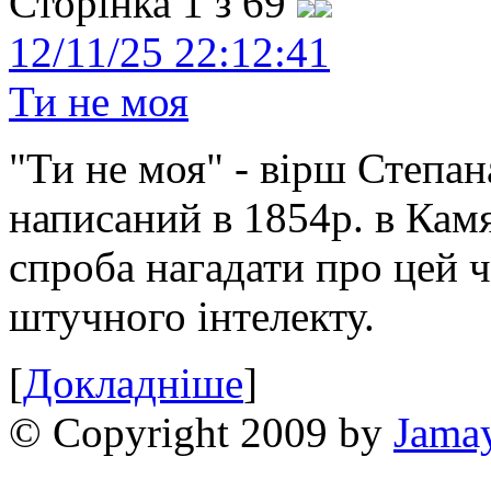
Сторінка 1 з 69
12/11/25 22:12:41
Ти не моя
"Ти не моя" - вірш Степан
написаний в 1854р. в Камя
спроба нагадати про цей 
штучного інтелекту.
[
Докладніше
]
© Copyright 2009 by
Jama