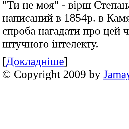
"Ти не моя" - вірш Степан
написаний в 1854р. в Камя
спроба нагадати про цей 
штучного інтелекту.
[
Докладніше
]
© Copyright 2009 by
Jama