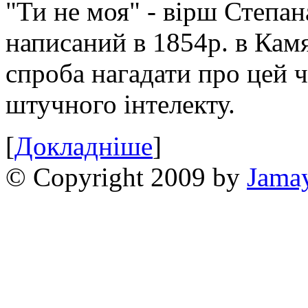
"Ти не моя" - вірш Степан
написаний в 1854р. в Камя
спроба нагадати про цей 
штучного інтелекту.
[
Докладніше
]
© Copyright 2009 by
Jama