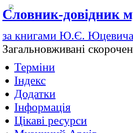
Словник-довідник м
за книгами Ю.Є. Юцевич
Загальновживані скороче
Терміни
Індекс
Додатки
Інформація
Цікаві ресурси