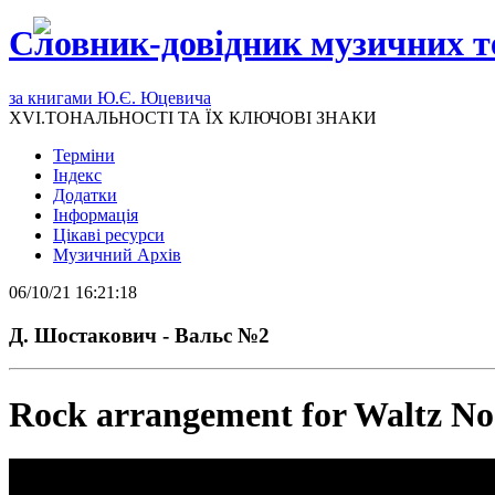
Словник-довідник музичних т
за книгами Ю.Є. Юцевича
XVI.ТОНАЛЬНОСТІ ТА ЇХ КЛЮЧОВІ ЗНАКИ
Терміни
Індекс
Додатки
Інформація
Цікаві ресурси
Музичний Архів
06/10/21 16:21:18
Д. Шостакович - Вальс №2
Rock arrangement for Waltz No. 