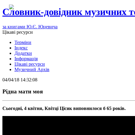
Словник-довідник музичних т
за книгами Ю.Є. Юцевича
Цікаві ресурси
Терміни
Індекс
Додатки
Інформація
Цікаві ресурси
Музичний Архів
04/04/18 14:32:08
Рiдна мати моя
Сьогодні, 4 квітня, Квітці Цісик виповнилося б 65 років.