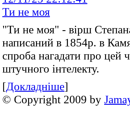
Ти не моя
"Ти не моя" - вірш Степан
написаний в 1854р. в Камя
спроба нагадати про цей 
штучного інтелекту.
[
Докладніше
]
© Copyright 2009 by
Jama