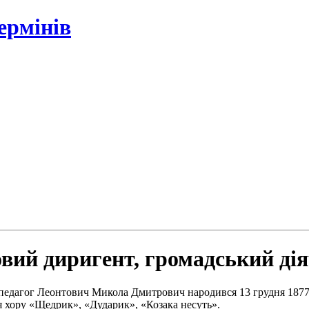
ермінів
вий диригент, громадський діяч
 педагог Леонтович Микола Дмитрович народився 13 грудня 1877 
я хору «Щедрик», «Дударик», «Козака несуть».