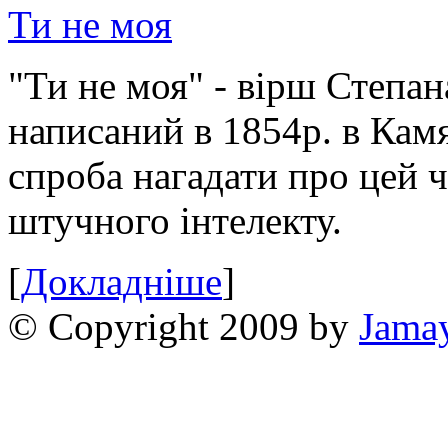
Ти не моя
"Ти не моя" - вірш Степан
написаний в 1854р. в Камя
спроба нагадати про цей 
штучного інтелекту.
[
Докладніше
]
© Copyright 2009 by
Jama