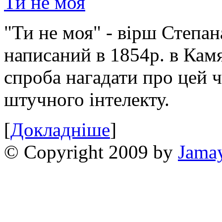
Ти не моя
"Ти не моя" - вірш Степан
написаний в 1854р. в Камя
спроба нагадати про цей 
штучного інтелекту.
[
Докладніше
]
© Copyright 2009 by
Jama