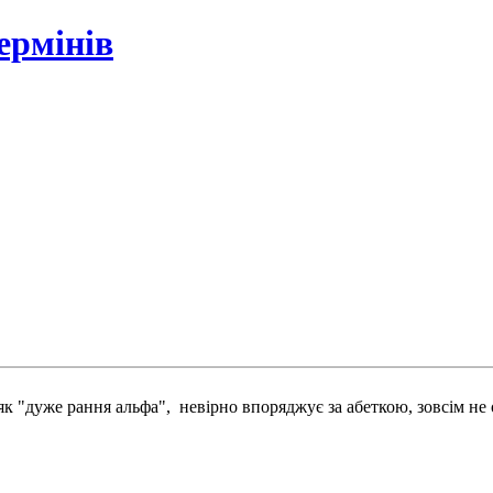
ермінів
к "дуже рання альфа", невірно впоряджує за абеткою, зовсім не